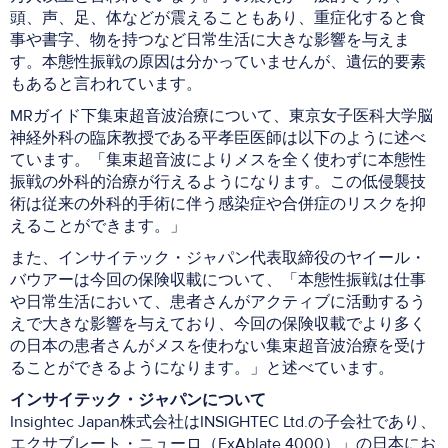
頭、声、足、体などが震えることもあり、重症化すると食
事や書字、物を持つなど日常生活に大きな影響を与えま
す。本態性振戦の原因は分かっていませんが、遺伝的要素
もあると言われています。
MRガイド下集束超音波治療について、東京女子医科大学脳
神経外科の臨床教授である平孝臣医師は以下のように述べ
ています。「集束超音波によりメスを全く使わずに本態性
振戦の外科的治療が行えるようになります。この低侵襲技
術は従来の外科的手術に伴う感染症や合併症のリスクを抑
えることができます。」
また、インサイテック・ジャパン代表取締役のヤイール・
バウアーは今回の保険収載について、「本態性振戦は仕事
や日常生活において、患者さんがアクティブに活動するう
えで大きな影響を与えており、今回の保険収載でより多く
の日本の患者さんがメスを使わない集束超音波治療を受け
ることができるようになります。」と述べています。
インサイテック・ジャパンについて
Insightec Japan株式会社はINSIGHTEC Ltd.の子会社であり、
エクサブレート・ニューロ（ExAblate 4000）」の日本にお