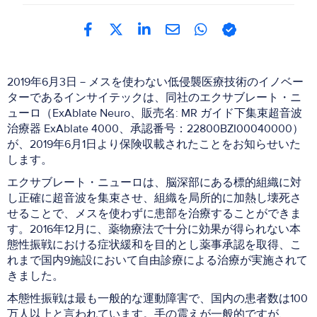
2019年6月3日－メスを使わない低侵襲医療技術のイノベー
ターであるインサイテックは、同社のエクサブレート・ニ
ューロ（ExAblate Neuro、販売名: MR ガイド下集束超音波
治療器 ExAblate 4000、承認番号：22800BZI00040000）
が、2019年6月1日より保険収載されたことをお知らせいた
します。
エクサブレート・ニューロは、脳深部にある標的組織に対
し正確に超音波を集束させ、組織を局所的に加熱し壊死さ
せることで、メスを使わずに患部を治療することができま
す。2016年12月に、薬物療法で十分に効果が得られない本
態性振戦における症状緩和を目的とし薬事承認を取得、こ
れまで国内9施設において自由診療による治療が実施されて
きました。
本態性振戦は最も一般的な運動障害で、国内の患者数は100
万人以上と言われています。手の震えが一般的ですが、