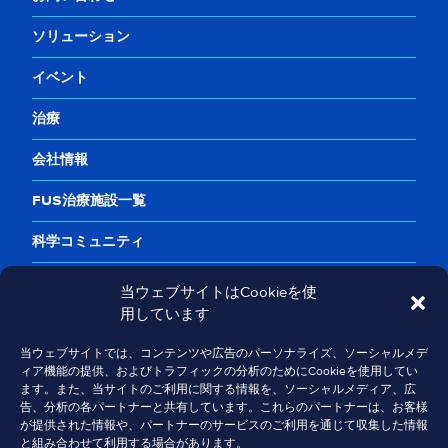
ソリューション
イベント
治療
会社情報
FUS治療施設一覧
科学コミュニティ
プライバシーポリシー
当ウェブサイトはCookieを使
ご利用規約
用しています
Cookieポリシー
当ウェブサイトでは、コンテンツや広告のパーソナライズ、ソーシャルメデ
ソーシャルメディア
ィア機能の提供、およびトラフィックの分析のためにCookieを使用してい
ます。また、当サイトのご利用に関する情報を、ソーシャルメディア、広
安全性情報
告、分析の各パートナーと共有しています。これらのパートナーは、お客様
が提供された情報や、パートナーのサービスのご利用を通じて収集した情報
と組み合わせて利用する場合があります。
コンプライアンス