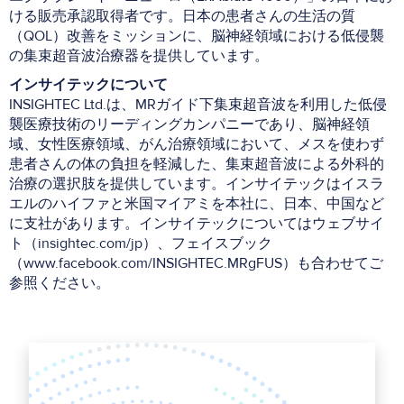
ける販売承認取得者です。日本の患者さんの生活の質
（QOL）改善をミッションに、脳神経領域における低侵襲
の集束超音波治療器を提供しています。
インサイテック
について
INSIGHTEC Ltd.は、MRガイド下集束超音波を利用した低侵
襲医療技術のリーディングカンパニーであり、脳神経領
域、女性医療領域、がん治療領域において、メスを使わず
患者さんの体の負担を軽減した、集束超音波による外科的
治療の選択肢を提供しています。インサイテックはイスラ
エルのハイファと米国マイアミを本社に、日本、中国など
に支社があります。インサイテックについてはウェブサイ
ト（insightec.com/jp）、フェイスブック
（www.facebook.com/INSIGHTEC.MRgFUS）も合わせてご
参照ください。