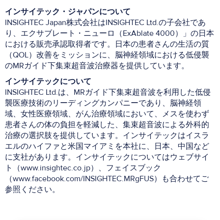
インサイテック・ジャパンについて
INSIGHTEC Japan株式会社はINSIGHTEC Ltd.の子会社であ
り、エクサブレート・ニューロ（ExAblate 4000）」の日本
における販売承認取得者です。日本の患者さんの生活の質
（QOL）改善をミッションに、脳神経領域における低侵襲
のMRガイド下集束超音波治療器を提供しています。
インサイテック
について
INSIGHTEC Ltd.は、MRガイド下集束超音波を利用した低侵
襲医療技術のリーディングカンパニーであり、脳神経領
域、女性医療領域、がん治療領域において、メスを使わず
患者さんの体の負担を軽減した、集束超音波による外科的
治療の選択肢を提供しています。インサイテックはイスラ
エルのハイファと米国マイアミを本社に、日本、中国など
に支社があります。インサイテックについてはウェブサイ
ト（www.insightec.co.jp）、フェイスブック
（www.facebook.com/INSIGHTEC.MRgFUS）も合わせてご
参照ください。