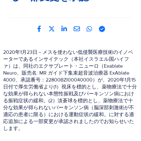
2020年1月23日－メスを使わない低侵襲医療技術のイノベ
ーターであるインサイテック（本社イスラエル国ハイフ
ァ）は、同社のエクサブレート・ニューロ（Exablate
Neuro、販売名: MR ガイド下集束超音波治療器 ExAblate
4000、承認番号：22800BZI00040000）が、2020年1月15
日付で厚生労働省より(1）視床を標的とし、薬物療法で十分
な効果が得られない本態性振戦及びパーキンソン病におけ
る振戦症状の緩和。(2）淡蒼球を標的とし、薬物療法で十
分な効果が得られないパーキンソン病（脳深部刺激術が不
適応の患者に限る）における運動症状の緩和。に対する
適
応追加による一部変更が承認されましたのでお知らせいた
します。