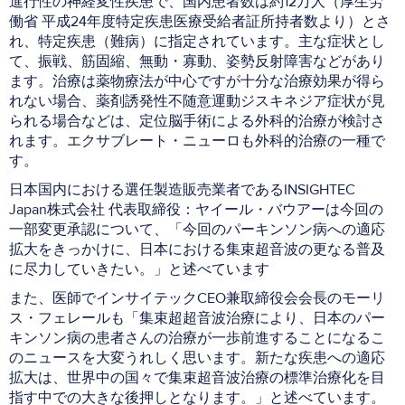
進行性の神経変性疾患で、国内患者数は約12万人（厚生労
働省 平成24年度特定疾患医療受給者証所持者数より）とさ
れ、特定疾患（難病）に指定されています。主な症状とし
て、振戦、筋固縮、無動・寡動、姿勢反射障害などがあり
ます。治療は薬物療法が中心ですが十分な治療効果が得ら
れない場合、薬剤誘発性不随意運動ジスキネジア症状が見
られる場合などは、定位脳手術による外科的治療が検討さ
れます。エクサブレート・ニューロも外科的治療の一種で
す。
日本国内における選任製造販売業者であるINSIGHTEC
Japan株式会社 代表取締役：ヤイール・バウアーは今回の
一部変更承認について、「今回のパーキンソン病への適応
拡大をきっかけに、日本における集束超音波の更なる普及
に尽力していきたい。」と述べています
また、医師でインサイテックCEO兼取締役会会長のモーリ
ス・フェレールも「集束超超音波治療により、日本のパー
キンソン病の患者さんの治療が一歩前進することになるこ
のニュースを大変うれしく思います。新たな疾患への適応
拡大は、世界中の国々で集束超音波治療の標準治療化を目
指す中での大きな後押しとなります。」と述べています。