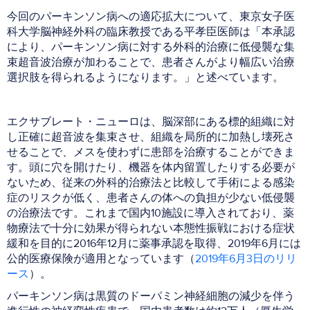
今回のパーキンソン病への適応拡大について、東京女子医
科大学脳神経外科の臨床教授である平孝臣医師は「本承認
により、パーキンソン病に対する外科的治療に低侵襲な集
束超音波治療が加わることで、患者さんがより幅広い治療
選択肢を得られるようになります。」と述べています。
エクサブレート・ニューロは、脳深部にある標的組織に対
し正確に超音波を集束させ、組織を局所的に加熱し壊死さ
せることで、メスを使わずに患部を治療することができま
す。頭に穴を開けたり、機器を体内留置したりする必要が
ないため、従来の外科的治療法と比較して手術による感染
症のリスクが低く、患者さんの体への負担が少ない低侵襲
の治療法です。これまで国内10施設に導入されており、薬
物療法で十分に効果が得られない本態性振戦における症状
緩和を目的に2016年12月に薬事承認を取得、2019年6月には
公的医療保険が適用となっています（
2019年6月3日のリリ
ース
）。
パーキンソン病は黒質のドーパミン神経細胞の減少を伴う